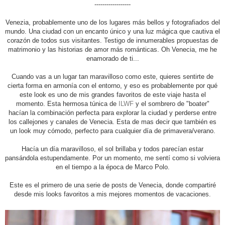
------------------
Venezia, probablemente uno de los lugares más bellos y fotografiados del
mundo. Una ciudad con un encanto único y una luz mágica que cautiva el
corazón de todos sus visitantes. Testigo de innumerables propuestas de
matrimonio y las historias de amor más románticas. Oh Venecia, me he
enamorado de ti...
Cuando vas a un lugar tan maravilloso como este, quieres sentirte de
cierta forma en armonía con el entorno, y eso es probablemente por qué
este look es uno de mis grandes favoritos de este viaje hasta el
momento. Esta hermosa túnica de
ILWF
y el sombrero de "boater"
hacían la combinación perfecta para explorar la ciudad y perderse entre
los callejones y canales de Venecia. Esta de mas decir que también es
un look muy cómodo, perfecto para cualquier d
í
a de primavera/verano.
Hac
í
a un día maravilloso, el sol brillaba y todos parecían estar
pans
á
ndola estupendamente. Por un momento, me sentí como si volviera
en el tiempo a la
é
poca de Marco Polo.
Este es el primero de una serie de posts de Venecia, donde compartiré
desde mis looks favoritos a mis mejores momentos de vacaciones.